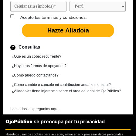
Acepto los
términos y condiciones.
Consultas
¿Qué es un cobro recurrente?
¿Hay otras formas de apoyarlos?
¿Cómo puedo contactarlos?
¿Cómo cambio o cancelo mi contribución anual o mensual?
¿Aliados/as tiene injerencia sobre el área editorial de OjoPúblico?
Lee todas las preguntas aquí.
OjoPúblico
se preocupa por tu privacidad
¿Necesitas más información?
Nosotros usamos cookies para acceder, almacenar y procesar datos personales