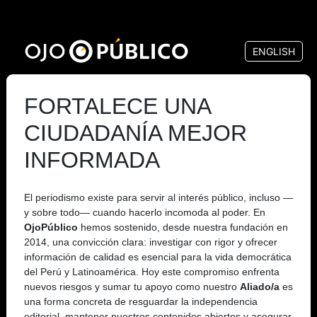
Pasar
al
ENGLISH
contenido
principal
FORTALECE UNA
CIUDADANÍA MEJOR
INFORMADA
El periodismo existe para servir al interés público, incluso —
y sobre todo— cuando hacerlo incomoda al poder. En
OjoPúblico
hemos sostenido, desde nuestra fundación en
2014, una convicción clara: investigar con rigor y ofrecer
información de calidad es esencial para la vida democrática
del Perú y Latinoamérica. Hoy este compromiso enfrenta
nuevos riesgos y sumar tu apoyo como nuestro
Aliado/a
es
una forma concreta de resguardar la independencia
editorial, mantener nuestros contenidos abiertos y asegurar