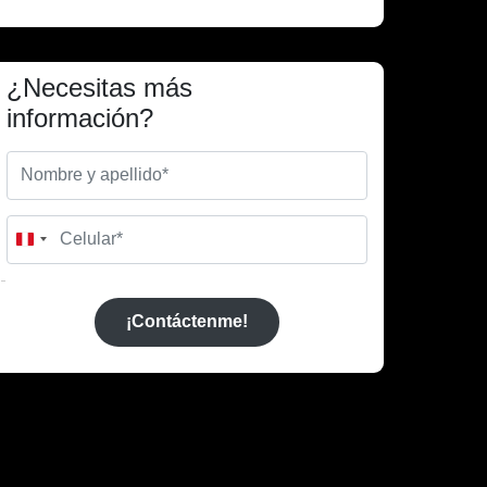
¿Necesitas más
información?
Peru
+51
¡Contáctenme!