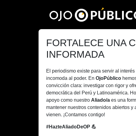
Pasar
al
contenido
principal
FORTALECE UNA C
INFORMADA
El periodismo existe para servir al inter
incomoda al poder. En
OjoPúblico
hemos
convicción clara: investigar con rigor y of
democrática del Perú y Latinoamérica. H
apoyo como nuestro
Aliado/a
es una form
mantener nuestros contenidos abiertos y 
vienen. ¡Contamos contigo!
#HazteAliadoDeOP 💪