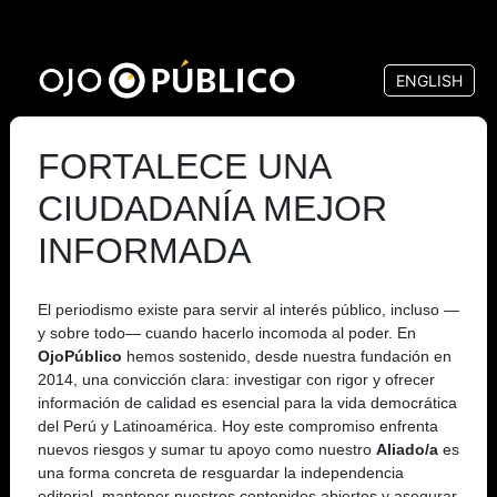
Pasar
al
ENGLISH
contenido
principal
FORTALECE UNA
CIUDADANÍA MEJOR
INFORMADA
El periodismo existe para servir al interés público, incluso —
y sobre todo— cuando hacerlo incomoda al poder. En
OjoPúblico
hemos sostenido, desde nuestra fundación en
2014, una convicción clara: investigar con rigor y ofrecer
información de calidad es esencial para la vida democrática
del Perú y Latinoamérica. Hoy este compromiso enfrenta
nuevos riesgos y sumar tu apoyo como nuestro
Aliado/a
es
una forma concreta de resguardar la independencia
editorial, mantener nuestros contenidos abiertos y asegurar