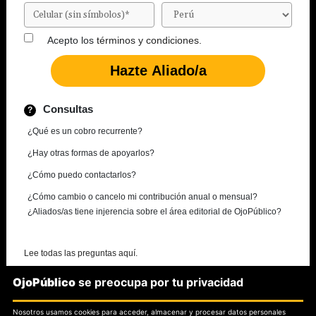
Acepto los
términos y condiciones.
Consultas
¿Qué es un cobro recurrente?
¿Hay otras formas de apoyarlos?
¿Cómo puedo contactarlos?
¿Cómo cambio o cancelo mi contribución anual o mensual?
¿Aliados/as tiene injerencia sobre el área editorial de OjoPúblico?
Lee todas las preguntas aquí.
OjoPúblico
se preocupa por tu privacidad
¿Necesitas más información?
Nosotros usamos cookies para acceder, almacenar y procesar datos personales