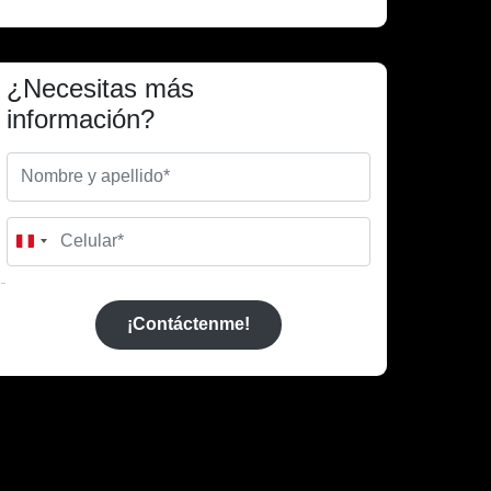
¿Necesitas más
información?
Peru
+51
¡Contáctenme!