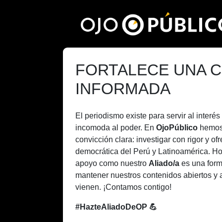
Pasar
al
contenido
principal
FORTALECE UNA C
INFORMADA
El periodismo existe para servir al inter
incomoda al poder. En
OjoPúblico
hemos
convicción clara: investigar con rigor y of
democrática del Perú y Latinoamérica. H
apoyo como nuestro
Aliado/a
es una form
mantener nuestros contenidos abiertos y 
vienen. ¡Contamos contigo!
#HazteAliadoDeOP 💪