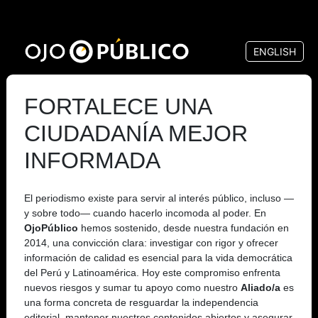
Pasar
al
ENGLISH
contenido
principal
FORTALECE UNA
CIUDADANÍA MEJOR
INFORMADA
El periodismo existe para servir al interés público, incluso —
y sobre todo— cuando hacerlo incomoda al poder. En
OjoPúblico
hemos sostenido, desde nuestra fundación en
2014, una convicción clara: investigar con rigor y ofrecer
información de calidad es esencial para la vida democrática
del Perú y Latinoamérica. Hoy este compromiso enfrenta
nuevos riesgos y sumar tu apoyo como nuestro
Aliado/a
es
una forma concreta de resguardar la independencia
editorial, mantener nuestros contenidos abiertos y asegurar