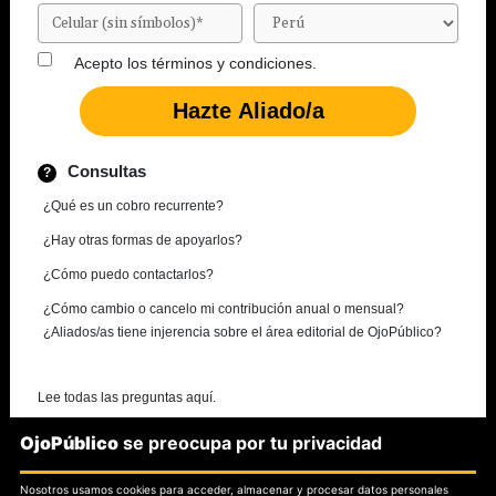
Acepto los
términos y condiciones.
Consultas
¿Qué es un cobro recurrente?
¿Hay otras formas de apoyarlos?
¿Cómo puedo contactarlos?
¿Cómo cambio o cancelo mi contribución anual o mensual?
¿Aliados/as tiene injerencia sobre el área editorial de OjoPúblico?
Lee todas las preguntas aquí.
OjoPúblico
se preocupa por tu privacidad
¿Necesitas más información?
Nosotros usamos cookies para acceder, almacenar y procesar datos personales