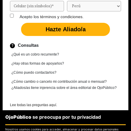
Acepto los
términos y condiciones.
Consultas
¿Qué es un cobro recurrente?
¿Hay otras formas de apoyarlos?
¿Cómo puedo contactarlos?
¿Cómo cambio o cancelo mi contribución anual o mensual?
¿Aliados/as tiene injerencia sobre el área editorial de OjoPúblico?
Lee todas las preguntas aquí.
OjoPúblico
se preocupa por tu privacidad
¿Necesitas más información?
Nosotros usamos cookies para acceder, almacenar y procesar datos personales