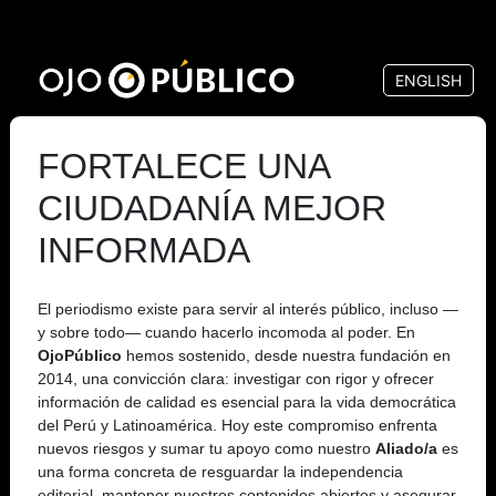
Pasar
al
ENGLISH
contenido
principal
FORTALECE UNA
CIUDADANÍA MEJOR
INFORMADA
El periodismo existe para servir al interés público, incluso —
y sobre todo— cuando hacerlo incomoda al poder. En
OjoPúblico
hemos sostenido, desde nuestra fundación en
2014, una convicción clara: investigar con rigor y ofrecer
información de calidad es esencial para la vida democrática
del Perú y Latinoamérica. Hoy este compromiso enfrenta
nuevos riesgos y sumar tu apoyo como nuestro
Aliado/a
es
una forma concreta de resguardar la independencia
editorial, mantener nuestros contenidos abiertos y asegurar