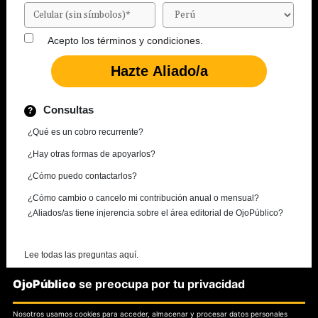
Acepto los
términos y condiciones.
Consultas
¿Qué es un cobro recurrente?
¿Hay otras formas de apoyarlos?
¿Cómo puedo contactarlos?
¿Cómo cambio o cancelo mi contribución anual o mensual?
¿Aliados/as tiene injerencia sobre el área editorial de OjoPúblico?
Lee todas las preguntas aquí.
OjoPúblico
se preocupa por tu privacidad
¿Necesitas más información?
Nosotros usamos cookies para acceder, almacenar y procesar datos personales