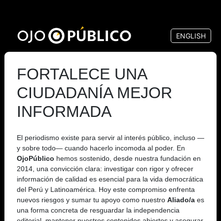
Pasar
al
ENGLISH
contenido
principal
FORTALECE UNA
CIUDADANÍA MEJOR
INFORMADA
El periodismo existe para servir al interés público, incluso —
y sobre todo— cuando hacerlo incomoda al poder. En
OjoPúblico
hemos sostenido, desde nuestra fundación en
2014, una convicción clara: investigar con rigor y ofrecer
información de calidad es esencial para la vida democrática
del Perú y Latinoamérica. Hoy este compromiso enfrenta
nuevos riesgos y sumar tu apoyo como nuestro
Aliado/a
es
una forma concreta de resguardar la independencia
editorial, mantener nuestros contenidos abiertos y asegurar