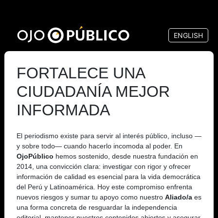
Pasar
al
ENGLISH
contenido
principal
FORTALECE UNA
CIUDADANÍA MEJOR
INFORMADA
El periodismo existe para servir al interés público, incluso —
y sobre todo— cuando hacerlo incomoda al poder. En
OjoPúblico
hemos sostenido, desde nuestra fundación en
2014, una convicción clara: investigar con rigor y ofrecer
información de calidad es esencial para la vida democrática
del Perú y Latinoamérica. Hoy este compromiso enfrenta
nuevos riesgos y sumar tu apoyo como nuestro
Aliado/a
es
una forma concreta de resguardar la independencia
editorial, mantener nuestros contenidos abiertos y asegurar