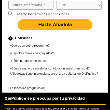
Acepto los
términos y condiciones.
Consultas
¿Qué es un cobro recurrente?
¿Hay otras formas de apoyarlos?
¿Cómo puedo contactarlos?
¿Cómo cambio o cancelo mi contribución anual o mensual?
¿Aliados/as tiene injerencia sobre el área editorial de OjoPúblico?
Lee todas las preguntas aquí.
OjoPúblico
se preocupa por tu privacidad
¿Necesitas más información?
Nosotros usamos cookies para acceder, almacenar y procesar datos personales