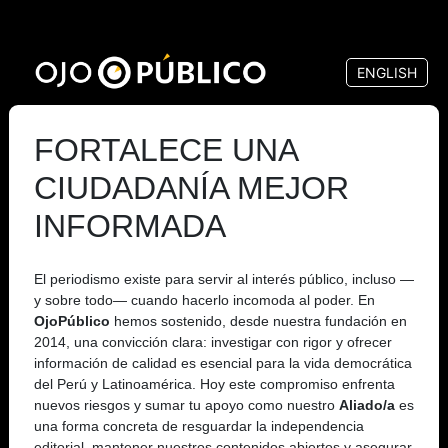
Pasar
al
ENGLISH
contenido
principal
FORTALECE UNA
CIUDADANÍA MEJOR
INFORMADA
El periodismo existe para servir al interés público, incluso —
y sobre todo— cuando hacerlo incomoda al poder. En
OjoPúblico
hemos sostenido, desde nuestra fundación en
2014, una convicción clara: investigar con rigor y ofrecer
información de calidad es esencial para la vida democrática
del Perú y Latinoamérica. Hoy este compromiso enfrenta
nuevos riesgos y sumar tu apoyo como nuestro
Aliado/a
es
una forma concreta de resguardar la independencia
editorial, mantener nuestros contenidos abiertos y asegurar