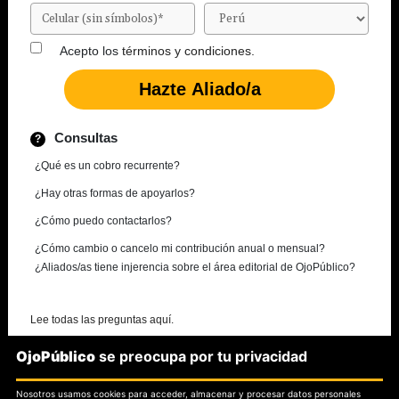
Acepto los
términos y condiciones.
Consultas
¿Qué es un cobro recurrente?
¿Hay otras formas de apoyarlos?
¿Cómo puedo contactarlos?
¿Cómo cambio o cancelo mi contribución anual o mensual?
¿Aliados/as tiene injerencia sobre el área editorial de OjoPúblico?
Lee todas las preguntas aquí.
OjoPúblico
se preocupa por tu privacidad
¿Necesitas más información?
Nosotros usamos cookies para acceder, almacenar y procesar datos personales