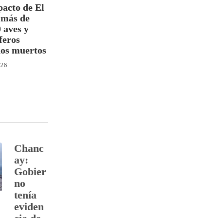
pacto de El
 más de
 aves y
feros
os muertos
026
Chanc
ay:
Gobier
no
tenía
eviden