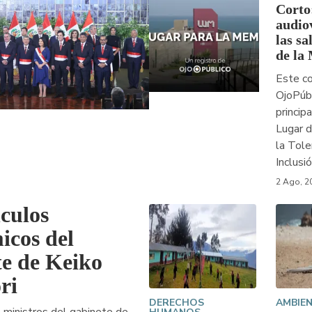
Corto
audio
las sa
de la
Este c
OjoPúbl
princip
Lugar d
la Tole
Inclusi
2 Ago, 2
culos
icos del
te de Keiko
ri
DERECHOS
AMBIE