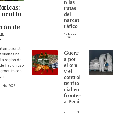
n las
óxicas:
rutas
o oculto
del
narcot
ión de
ráfico
en
17 Mayo,
2026
r
ternacional
Guerr
torianas ha
a por
la región de
el oro
e hay un uso
y el
agroquímicos
ón.
control
territo
Junio, 2026
rial en
fronter
a Perú
-