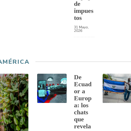
de
impues
tos
31 Mayo,
2026
AMÉRICA
De
Ecuad
or a
Europ
a: los
chats
que
revela