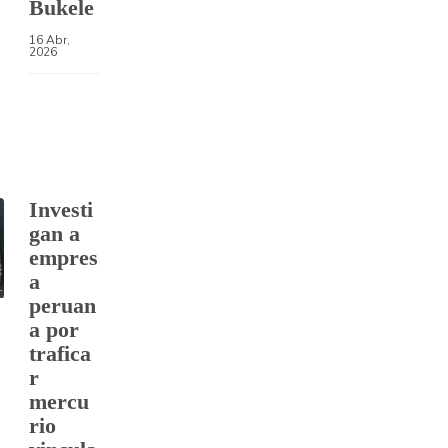
Bukele
16 Abr,
2026
Investi
gan a
empres
a
peruan
a por
trafica
r
mercu
rio