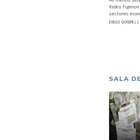
Al menos seis
Keiko Fujimori
sectores econ
2
DIEGO QUISPE |
SALA D