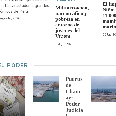
 ministros del gabinete de
HUMANOS
El im
 están vinculados a grandes
Militarización,
Niño:
ómicos de Perú.
narcotráfico y
11.000
pobreza en
 Agosto, 2026
mamí
entorno de
marin
jóvenes del
26 Jul, 2
Vraem
2 Ago, 2026
EL PODER
Puerto
de
Chanc
ay:
Poder
Judicia