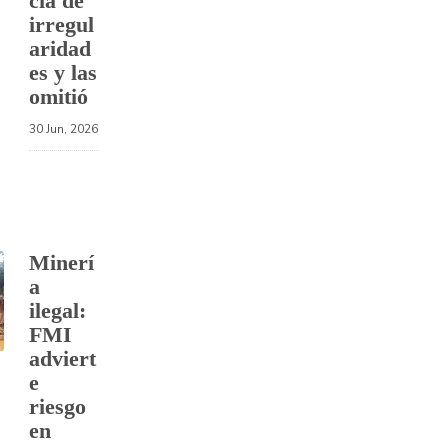
cia de
irregul
aridad
es y las
omitió
30 Jun, 2026
Minerí
a
ilegal:
FMI
adviert
e
riesgo
en