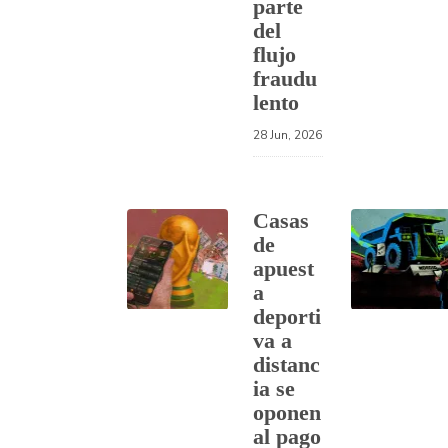
parte
del
flujo
fraudu
lento
28 Jun, 2026
Casas
de
apuest
a
deporti
va a
distanc
ia se
oponen
al pago