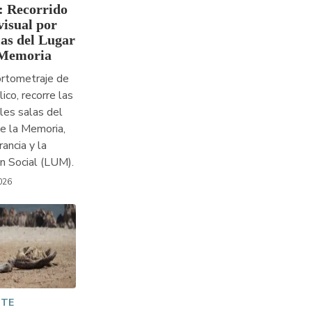
: Recorrido
visual por
las del Lugar
 Memoria
ortometraje de
ico, recorre las
ales salas del
e la Memoria,
rancia y la
ón Social (LUM).
026
NTE