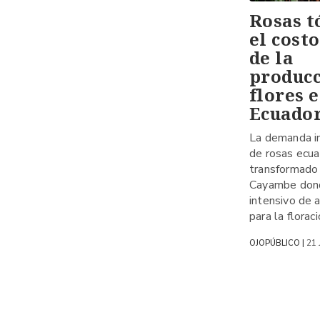
Rosas t
el cost
de la
producc
flores 
Ecuado
La demanda in
de rosas ecua
transformado 
Cayambe dond
intensivo de 
para la floraci
21 
OJOPÚBLICO |