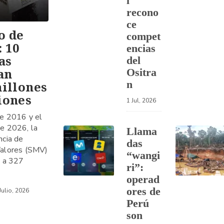
l
recono
ce
o de
compet
: 10
encias
as
del
an
Ositra
n
millones
iones
1 Jul, 2026
de 2016 y el
e 2026, la
Llama
ncia de
das
alores (SMV)
“wangi
o a 327
ri”:
operad
ores de
Julio, 2026
Perú
son